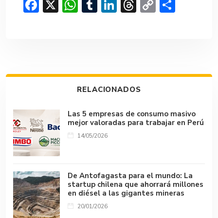
F
X
W
T
Li
T
C
C
ac
h
u
n
hr
o
o
e
at
m
ke
e
p
m
b
s
bl
dI
a
y
p
o
A
r
n
d
Li
ar
ok
p
s
n
tir
RELACIONADOS
p
k
Las 5 empresas de consumo masivo
mejor valoradas para trabajar en Perú
14/05/2026
De Antofagasta para el mundo: La
startup chilena que ahorrará millones
en diésel a las gigantes mineras
20/01/2026