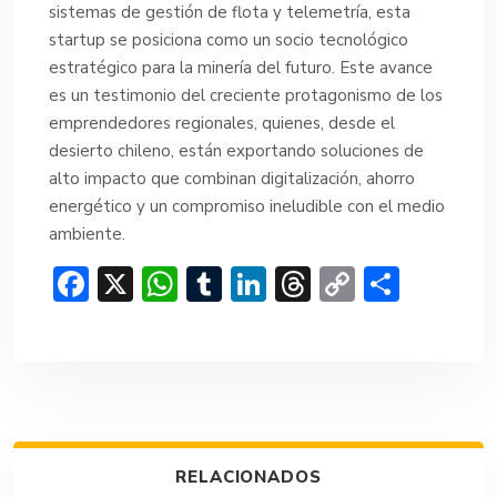
sistemas de gestión de flota y telemetría, esta
startup se posiciona como un socio tecnológico
estratégico para la minería del futuro. Este avance
es un testimonio del creciente protagonismo de los
emprendedores regionales, quienes, desde el
desierto chileno, están exportando soluciones de
alto impacto que combinan digitalización, ahorro
energético y un compromiso ineludible con el medio
ambiente.
F
X
W
T
Li
T
C
C
ac
h
u
n
hr
o
o
e
at
m
ke
e
p
m
b
s
bl
dI
a
y
p
o
A
r
n
d
Li
ar
ok
p
s
n
tir
RELACIONADOS
p
k