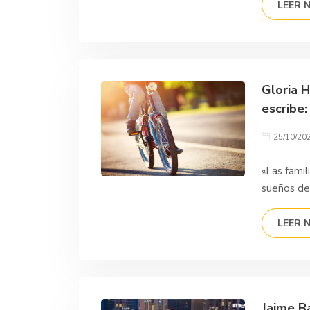
LEER 
Gloria H
escribe:
25/10/20
«Las famil
sueños de
LEER 
Jaime Ba