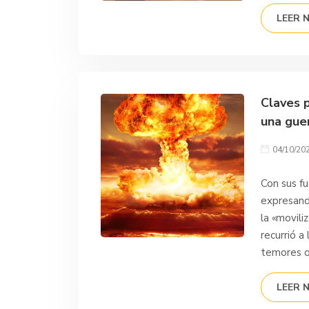
LEER 
Claves 
una gue
04/10/20
Con sus fu
expresand
la «movili
recurrió a
temores o
LEER 