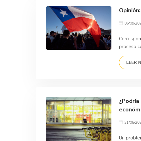
Opinión:
06/09/20
Correspon
proceso c
LEER 
¿Podría
económi
31/08/20
Un proble