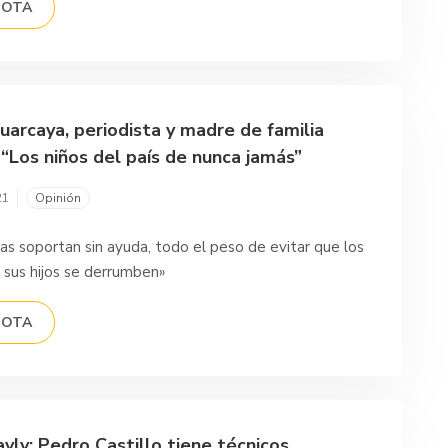
NOTA
uarcaya, periodista y madre de familia
 “Los niños del país de nunca jamás”
21
Opinión
ias soportan sin ayuda, todo el peso de evitar que los
 sus hijos se derrumben»
NOTA
yly: Pedro Castillo tiene técnicos