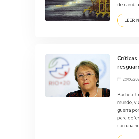
de cambiar
LEER 
Críticas
resguar
20/06/20
Bachelet 
mundo, y 
guerra por
para defe
con una nu