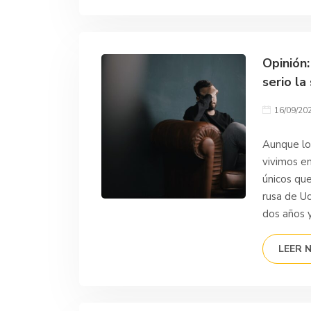
Opinión
serio la
16/09/20
Aunque lo
vivimos e
únicos que
rusa de U
dos años 
LEER 