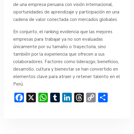
de una empresa peruana con visión internacional,
oportunidades de aprendizaje y participación en una
cadena de valor conectada con mercados globales.
En conjunto, el ranking evidencia que las mejores
empresas para trabajar ya no son evaluadas
únicamente por su tamaño o trayectoria, sino
también por la experiencia que ofrecen a sus
colaboradores. Factores como liderazgo, beneficios,
desarrollo, cultura y bienestar se han convertido en
elementos clave para atraer y retener talento en el
Perú.
F
X
W
T
Li
T
C
C
ac
h
u
n
hr
o
o
e
at
m
ke
e
p
m
b
s
bl
dI
a
y
p