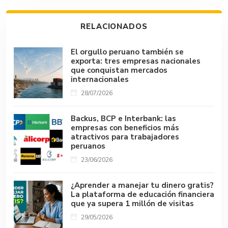
o
A
r
n
d
Li
ar
ok
p
s
n
tir
RELACIONADOS
p
k
El orgullo peruano también se
exporta: tres empresas nacionales
que conquistan mercados
internacionales
28/07/2026
Backus, BCP e Interbank: las
empresas con beneficios más
atractivos para trabajadores
peruanos
23/06/2026
¿Aprender a manejar tu dinero gratis?
La plataforma de educación financiera
que ya supera 1 millón de visitas
29/05/2026