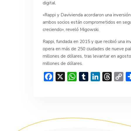
digital.
«Rappi y Davivienda acordaron una inversió
ambos socios están comprometidos en segui
creciendo», reveló Migowski.
Rappi, fundada en 2015 y que recibió una in
opera en más de 250 ciudades de nueve país
millones de dólares, tras levantar en agost
millones de dólares.
F
X
W
T
Li
T
C
ac
h
u
n
hr
o
e
at
m
ke
e
p
b
s
bl
dI
a
y
o
A
r
n
d
Li
ok
p
s
n