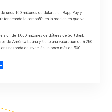
n de unos 100 millones de dólares en RappiPay y
r fondeando la compañía en la medida en que va
versión de 1.000 millones de dólares de SoftBank,
es de América Latina y tiene una valoración de 5.250
o en una ronda de inversión un poco más de 500
C
o
m
p
ar
tir