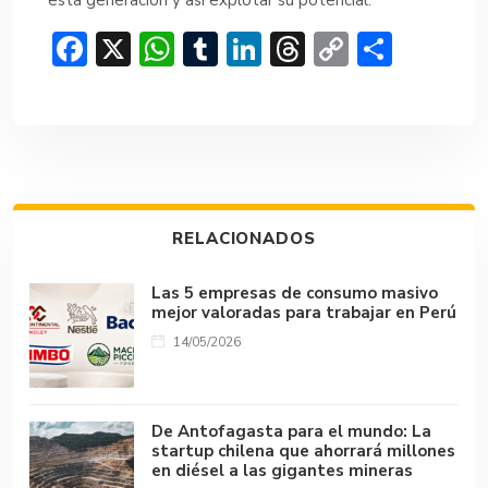
F
X
W
T
Li
T
C
C
ac
h
u
n
hr
o
o
e
at
m
ke
e
p
m
b
s
bl
dI
a
y
p
o
A
r
n
d
Li
ar
ok
p
s
n
tir
RELACIONADOS
p
k
Las 5 empresas de consumo masivo
mejor valoradas para trabajar en Perú
14/05/2026
De Antofagasta para el mundo: La
startup chilena que ahorrará millones
en diésel a las gigantes mineras