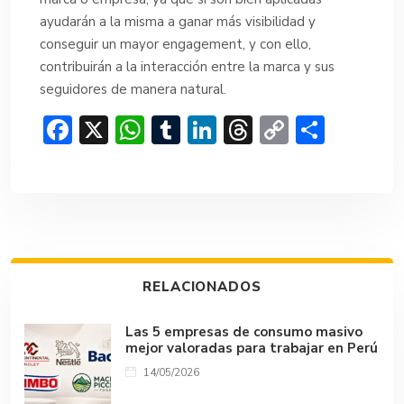
ayudarán a la misma a ganar más visibilidad y
conseguir un mayor engagement, y con ello,
contribuirán a la interacción entre la marca y sus
seguidores de manera natural.
F
X
W
T
Li
T
C
C
ac
h
u
n
hr
o
o
e
at
m
ke
e
p
m
b
s
bl
dI
a
y
p
o
A
r
n
d
Li
ar
ok
p
s
n
tir
RELACIONADOS
p
k
Las 5 empresas de consumo masivo
mejor valoradas para trabajar en Perú
14/05/2026