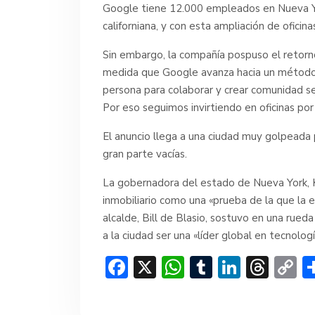
Google tiene 12.000 empleados en Nueva Yo
californiana, y con esta ampliación de oficin
Sin embargo, la compañía pospuso el retorno
medida que Google avanza hacia un método d
persona para colaborar y crear comunidad se
Por eso seguimos invirtiendo en oficinas por 
El anuncio llega a una ciudad muy golpeada p
gran parte vacías.
La gobernadora del estado de Nueva York, 
inmobiliario como una «prueba de la que la 
alcalde, Bill de Blasio, sostuvo en una rued
a la ciudad ser una «líder global en tecnologí
F
X
W
T
Li
T
C
ac
h
u
n
hr
o
e
at
m
ke
e
p