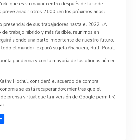
rk, que es su mayor centro después de la sede
as prevé añadir otros 2.000 «en los próximos años».
 presencial de sus trabajadores hasta el 2022. «A
e trabajo híbrido y más flexible, reunirnos en
guirá siendo una parte importante de nuestro futuro.
todo el mundo», explicó su jefa financiera, Ruth Porat.
or la pandemia y con la mayoría de las oficinas aún en
Kathy Hochul, consideró el acuerdo de compra
economía se está recuperando»; mientras que el
a de prensa virtual que la inversión de Google permitirá
a».
C
o
m