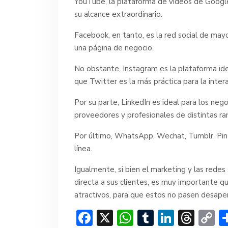
YouTube, la plataforma de videos de Google,
su alcance extraordinario.
Facebook, en tanto, es la red social de mayor
una página de negocio.
No obstante, Instagram es la plataforma i
que Twitter es la más práctica para la inter
Por su parte, LinkedIn es ideal para los ne
proveedores y profesionales de distintas ra
Por último, WhatsApp, Wechat, Tumblr, Pint
línea.
Igualmente, si bien el marketing y las redes
directa a sus clientes, es muy importante 
atractivos, para que estos no pasen desaperc
F
X
W
T
Li
T
C