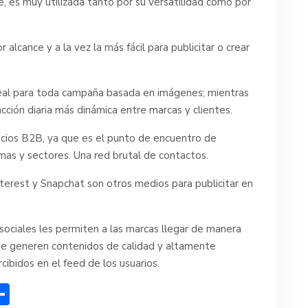
 es muy utilizada tanto por su versatilidad como por
 alcance y a la vez la más fácil para publicitar o crear
deal para toda campaña basada en imágenes; mientras
acción diaria más dinámica entre marcas y clientes.
gocios B2B, ya que es el punto de encuentro de
mas y sectores. Una red brutal de contactos.
erest y Snapchat son otros medios para publicitar en
 sociales les permiten a las marcas llegar de manera
que generen contenidos de calidad y altamente
ibidos en el feed de los usuarios.
C