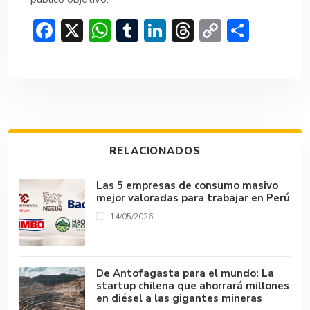
F
X
W
T
Li
T
C
C
ac
h
u
n
hr
o
o
e
at
m
ke
e
p
m
b
s
bl
dI
a
y
p
o
A
r
n
d
Li
ar
ok
p
s
n
tir
RELACIONADOS
p
k
Las 5 empresas de consumo masivo
mejor valoradas para trabajar en Perú
14/05/2026
De Antofagasta para el mundo: La
startup chilena que ahorrará millones
en diésel a las gigantes mineras