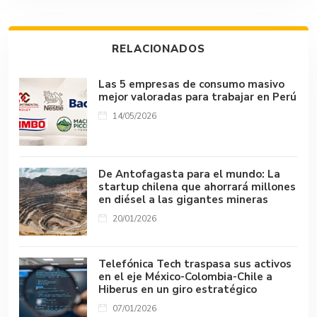
o
A
r
n
d
Li
ar
ok
p
s
n
tir
RELACIONADOS
p
k
Las 5 empresas de consumo masivo
mejor valoradas para trabajar en Perú
14/05/2026
De Antofagasta para el mundo: La
startup chilena que ahorrará millones
en diésel a las gigantes mineras
20/01/2026
Telefónica Tech traspasa sus activos
en el eje México-Colombia-Chile a
Hiberus en un giro estratégico
07/01/2026