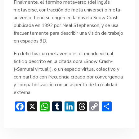
Finalmente, el término metaverso (del inglés
metaverse, contracción de meta universe) o meta-
universo, tiene su origen en la novela Snow Crash
publicada en 1992 por Neal Stephenson, y se usa
frecuentemente para describir una visión de trabajo
en espacios 3D.
En definitiva, un metaverso es el mundo virtual
ficticio descrito en la citada obra «Snow Crash»
(«Samurai virtual»), o un espacio virtual colectivo y
compartido con frecuencia creado por convergencia
y compatibilización con un aspecto de la realidad
externa.
F
X
W
T
Li
T
C
C
ac
h
u
n
hr
o
o
e
at
m
ke
e
p
m
b
s
bl
dI
a
y
p