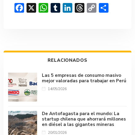
F
X
W
T
Li
T
C
C
ac
h
u
n
hr
o
o
e
at
m
ke
e
p
m
b
s
bl
dI
a
y
p
o
A
r
n
d
Li
ar
ok
p
s
n
tir
RELACIONADOS
p
k
Las 5 empresas de consumo masivo
mejor valoradas para trabajar en Perú
14/05/2026
De Antofagasta para el mundo: La
startup chilena que ahorrará millones
en diésel a las gigantes mineras
20/01/2026