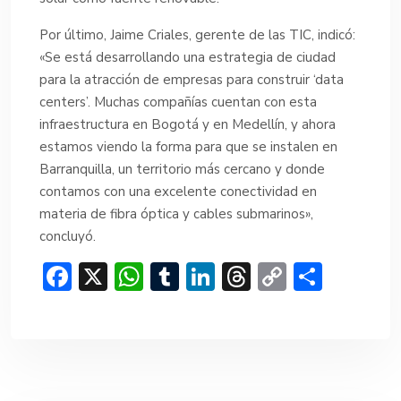
Por último, Jaime Criales, gerente de las TIC, indicó:
«Se está desarrollando una estrategia de ciudad
para la atracción de empresas para construir ‘data
centers’. Muchas compañías cuentan con esta
infraestructura en Bogotá y en Medellín, y ahora
estamos viendo la forma para que se instalen en
Barranquilla, un territorio más cercano y donde
contamos con una excelente conectividad en
materia de fibra óptica y cables submarinos»,
concluyó.
F
X
W
T
Li
T
C
C
ac
h
u
n
hr
o
o
e
at
m
ke
e
p
m
b
s
bl
dI
a
y
p
o
A
r
n
d
Li
ar