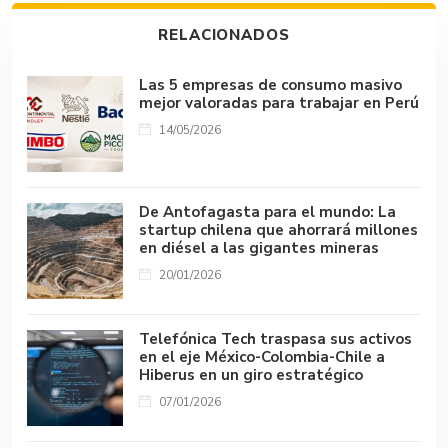
ok
p
s
n
tir
RELACIONADOS
p
k
Las 5 empresas de consumo masivo
mejor valoradas para trabajar en Perú
14/05/2026
De Antofagasta para el mundo: La
startup chilena que ahorrará millones
en diésel a las gigantes mineras
20/01/2026
Telefónica Tech traspasa sus activos
en el eje México-Colombia-Chile a
Hiberus en un giro estratégico
07/01/2026