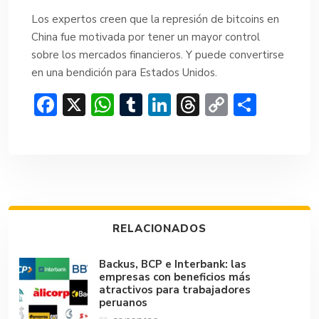
Los expertos creen que la represión de bitcoins en
China fue motivada por tener un mayor control
sobre los mercados financieros. Y puede convertirse
en una bendición para Estados Unidos.
F
X
W
T
Li
T
C
C
ac
h
u
n
hr
o
o
e
at
m
ke
e
p
m
b
s
bl
dI
a
y
p
o
A
r
n
d
Li
ar
ok
p
s
n
tir
RELACIONADOS
p
k
Backus, BCP e Interbank: las
empresas con beneficios más
atractivos para trabajadores
peruanos