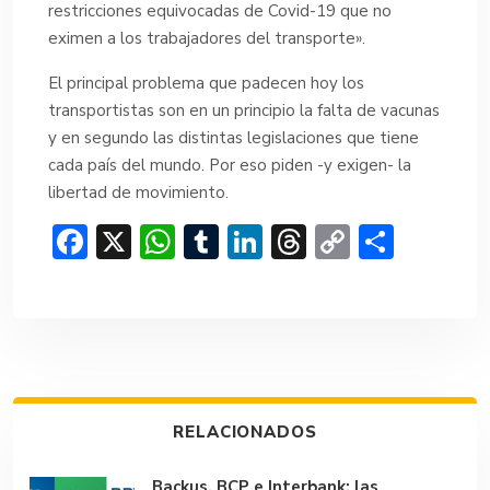
restricciones equivocadas de Covid-19 que no
eximen a los trabajadores del transporte».
El principal problema que padecen hoy los
transportistas son en un principio la falta de vacunas
y en segundo las distintas legislaciones que tiene
cada país del mundo. Por eso piden -y exigen- la
libertad de movimiento.
F
X
W
T
Li
T
C
C
ac
h
u
n
hr
o
o
e
at
m
ke
e
p
m
b
s
bl
dI
a
y
p
o
A
r
n
d
Li
ar
ok
p
s
n
tir
RELACIONADOS
p
k
Backus, BCP e Interbank: las