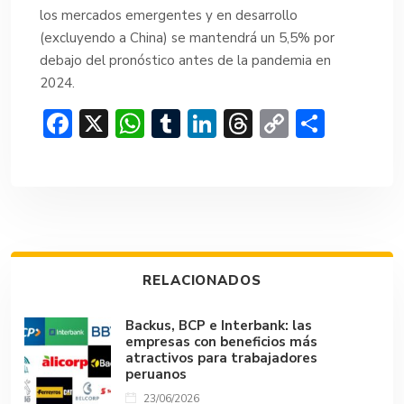
los mercados emergentes y en desarrollo
(excluyendo a China) se mantendrá un 5,5% por
debajo del pronóstico antes de la pandemia en
2024.
F
X
W
T
Li
T
C
C
ac
h
u
n
hr
o
o
e
at
m
ke
e
p
m
b
s
bl
dI
a
y
p
o
A
r
n
d
Li
ar
ok
p
s
n
tir
RELACIONADOS
p
k
Backus, BCP e Interbank: las
empresas con beneficios más
atractivos para trabajadores
peruanos
23/06/2026