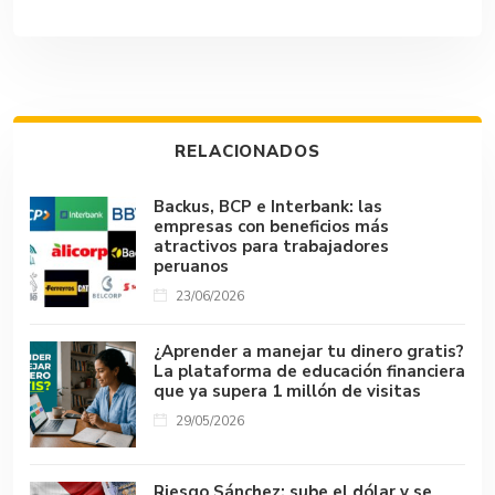
e
at
m
ke
e
p
m
b
s
bl
dI
a
y
p
o
A
r
n
d
Li
ar
ok
p
s
n
tir
RELACIONADOS
p
k
Backus, BCP e Interbank: las
empresas con beneficios más
atractivos para trabajadores
peruanos
23/06/2026
¿Aprender a manejar tu dinero gratis?
La plataforma de educación financiera
que ya supera 1 millón de visitas
29/05/2026
Riesgo Sánchez: sube el dólar y se