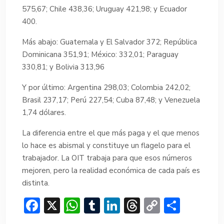
575,67; Chile 438,36; Uruguay 421,98; y Ecuador
400.
Más abajo: Guatemala y El Salvador 372; República
Dominicana 351,91; México: 332,01; Paraguay
330,81; y Bolivia 313,96
Y por último: Argentina 298,03; Colombia 242,02;
Brasil 237,17; Perú 227,54; Cuba 87,48; y Venezuela
1,74 dólares.
La diferencia entre el que más paga y el que menos
lo hace es abismal y constituye un flagelo para el
trabajador. La OIT trabaja para que esos números
mejoren, pero la realidad económica de cada país es
distinta.
F
X
W
T
Li
T
C
C
ac
h
u
n
hr
o
o