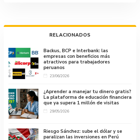
e
at
m
ke
e
p
m
b
s
bl
dI
a
y
p
o
A
r
n
d
Li
ar
ok
p
s
n
tir
RELACIONADOS
p
k
Backus, BCP e Interbank: las
empresas con beneficios más
atractivos para trabajadores
peruanos
23/06/2026
¿Aprender a manejar tu dinero gratis?
La plataforma de educación financiera
que ya supera 1 millón de visitas
29/05/2026
Riesgo Sánchez: sube el dólar y se
paralizan las inversiones en Perú