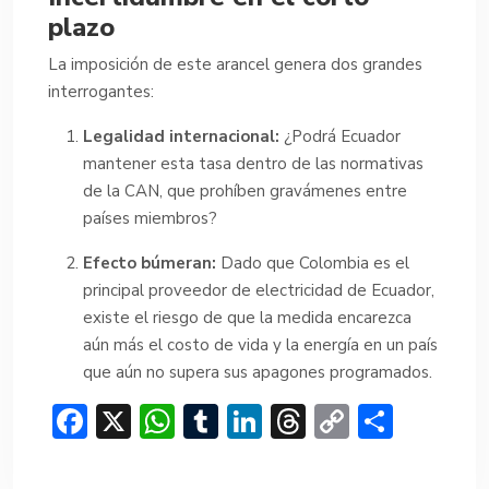
plazo
La imposición de este arancel genera dos grandes
interrogantes:
Legalidad internacional:
¿Podrá Ecuador
mantener esta tasa dentro de las normativas
de la CAN, que prohíben gravámenes entre
países miembros?
Efecto búmeran:
Dado que Colombia es el
principal proveedor de electricidad de Ecuador,
existe el riesgo de que la medida encarezca
aún más el costo de vida y la energía en un país
que aún no supera sus apagones programados.
F
X
W
T
Li
T
C
C
ac
h
u
n
hr
o
o