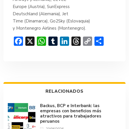
Europe (Austria), SunExpress
Deutschland (Alemania), Jet
Time (Dinamarca), Go2Sky (Eslovaquia)
y Montenegro Airlines (Montenegro).
F
X
W
T
Li
T
C
C
ac
h
u
n
hr
o
o
e
at
m
ke
e
p
m
b
s
bl
dI
a
y
p
o
A
r
n
d
Li
ar
ok
p
s
n
tir
RELACIONADOS
p
k
Backus, BCP e Interbank: las
empresas con beneficios más
atractivos para trabajadores
peruanos