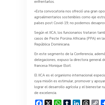
enfrentarlos.
«Esta convocatoria nos ofreció una gran opo
agroalimentarios sostenibles como eje estr
países post Covid-19; no podemos desaprove
Según el IICA, los funcionarios trataron tam
casos de Peste Porcina Africana (PPA) en l
República Dominicana.
En este segmento de la Conferencia, además 
delegaciones, expuso la directora general d
francesa Monique Eloit.
El IICA es el organismo internacional especi
cuya misión es estimular, promover y apoya
lograr el desarrollo agrícola y el bienestar 
de excelencia.
F
X
W
T
Li
T
C