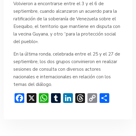
Volvieron a encontrarse entre el 3 y el 6 de
septiembre, cuando alcanzaron un acuerdo para la
ratificación de la soberanía de Venezuela sobre el
Esequibo, el territorio que mantiene en disputa con
la vecina Guyana, y otro “para la protección social
del pueblo».
En la última ronda, celebrada entre el 25 y el 27 de
septiembre, los dos grupos convinieron en realizar
sesiones de consulta con diversos actores
nacionales e internacionales en relación con los
temas del diálogo.
F
X
W
T
Li
T
C
C
ac
h
u
n
hr
o
o
e
at
m
ke
e
p
m
b
s
bl
dI
a
y
p