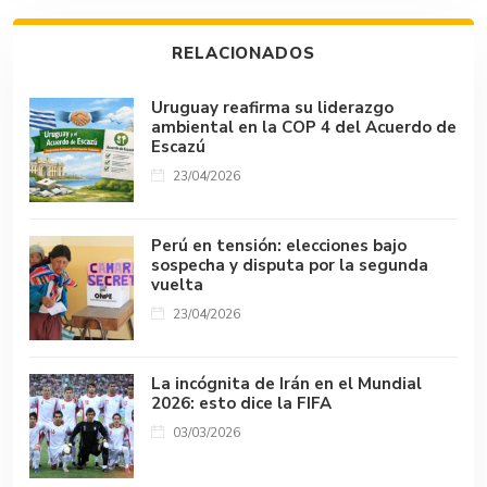
o
A
r
n
d
Li
ar
ok
p
s
n
tir
RELACIONADOS
p
k
Uruguay reafirma su liderazgo
ambiental en la COP 4 del Acuerdo de
Escazú
23/04/2026
Perú en tensión: elecciones bajo
sospecha y disputa por la segunda
vuelta
23/04/2026
La incógnita de Irán en el Mundial
2026: esto dice la FIFA
03/03/2026