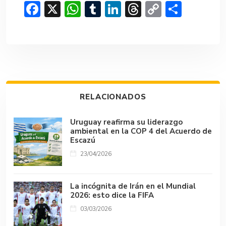
F
X
W
T
Li
T
C
C
ac
h
u
n
hr
o
o
e
at
m
ke
e
p
m
b
s
bl
dI
a
y
p
o
A
r
n
d
Li
ar
ok
p
s
n
tir
RELACIONADOS
p
k
Uruguay reafirma su liderazgo
ambiental en la COP 4 del Acuerdo de
Escazú
23/04/2026
La incógnita de Irán en el Mundial
2026: esto dice la FIFA
03/03/2026