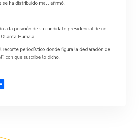
se ha distribuido mal”, afirmó.
do a la posición de su candidato presidencial de no
e Ollanta Humala.
 recorte periodístico donde figura la declaración de
”, con que suscribe lo dicho.
C
o
m
p
ar
tir