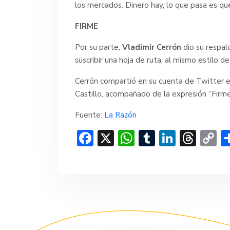
los mercados. Dinero hay, lo que pasa es que 
FIRME
Por su parte,
Vladimir Cerrón
dio su respal
suscribir una hoja de ruta, al mismo estilo d
Cerrón compartió en su cuenta de Twitter el
Castillo, acompañado de la expresión “Firme!
Fuente:
La Razón
F
X
W
T
Li
T
C
ac
h
u
n
hr
o
e
at
m
ke
e
p
b
s
bl
dI
a
y
o
A
r
n
d
Li
ok
p
s
n