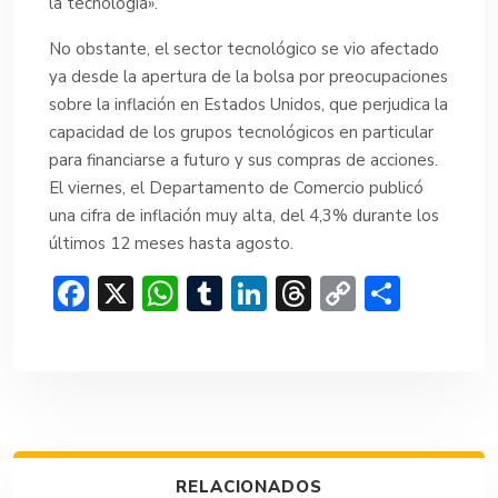
la tecnología».
No obstante, el sector tecnológico se vio afectado
ya desde la apertura de la bolsa por preocupaciones
sobre la inflación en Estados Unidos, que perjudica la
capacidad de los grupos tecnológicos en particular
para financiarse a futuro y sus compras de acciones.
El viernes, el Departamento de Comercio publicó
una cifra de inflación muy alta, del 4,3% durante los
últimos 12 meses hasta agosto.
F
X
W
T
Li
T
C
C
ac
h
u
n
hr
o
o
e
at
m
ke
e
p
m
b
s
bl
dI
a
y
p
o
A
r
n
d
Li
ar
ok
p
s
n
tir
RELACIONADOS