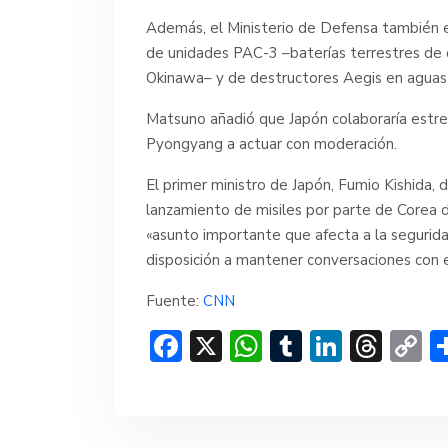
Además, el Ministerio de Defensa también 
de unidades PAC-3 –baterías terrestres de d
Okinawa– y de destructores Aegis en aguas p
Matsuno añadió que Japón colaboraría estre
Pyongyang a actuar con moderación.
El primer ministro de Japón, Fumio Kishida, 
lanzamiento de misiles por parte de Corea d
«asunto importante que afecta a la segurida
disposición a mantener conversaciones con e
Fuente:
CNN
F
X
W
T
Li
T
C
ac
h
u
n
hr
o
e
at
m
ke
e
p
b
s
bl
dI
a
y