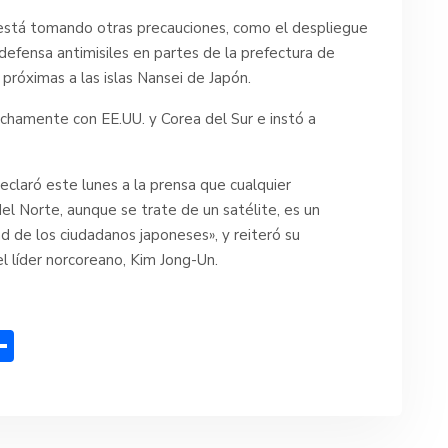
está tomando otras precauciones, como el despliegue
efensa antimisiles en partes de la prefectura de
róximas a las islas Nansei de Japón.
chamente con EE.UU. y Corea del Sur e instó a
declaró este lunes a la prensa que cualquier
el Norte, aunque se trate de un satélite, es un
d de los ciudadanos japoneses», y reiteró su
l líder norcoreano, Kim Jong-Un.
C
o
m
p