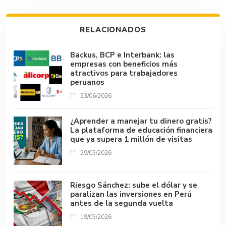
o
A
r
n
d
Li
ar
ok
p
s
n
tir
RELACIONADOS
p
k
Backus, BCP e Interbank: las
empresas con beneficios más
atractivos para trabajadores
peruanos
23/06/2026
¿Aprender a manejar tu dinero gratis?
La plataforma de educación financiera
que ya supera 1 millón de visitas
29/05/2026
Riesgo Sánchez: sube el dólar y se
paralizan las inversiones en Perú
antes de la segunda vuelta
19/05/2026