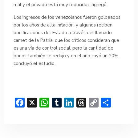
mal y el privado está muy reducido», agregó.
Los ingresos de los venezolanos fueron golpeados
por los años de alta inflación, y algunos reciben
bonificaciones del Estado a través del llamado
carnet de la Patria, que los críticos consideran que
es una vía de control social, pero la cantidad de
bonos también se redujo y en el año cayó un 20%,
concluyó el estudio.
F
X
W
T
Li
T
C
C
ac
h
u
n
hr
o
o
e
at
m
ke
e
p
m
b
s
bl
dI
a
y
p