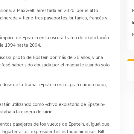
isional a Maxwell, arrestada en 2020, por el alto
dinerada y tiene tres pasaportes: británico, francés y
I
ómplice de Epstein en la oscura trama de explotación
de 1994 hasta 2004.
Visoski, piloto de Epstein por más de 25 años, y una
onfesó haber sido abusada por el magnate cuando solo
 dos» de la trama. «Epstein era el gran número uno»,
stán utilizando como «chivo expiatorio de Epstein»,
taba a la espera de juicio.
antos pasajeros de los vuelos de Epstein, al igual que
e Inglaterra, los expresidentes estadounidenses Bill