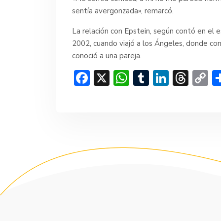
sentía avergonzada», remarcó.
La relación con Epstein, según contó en el 
2002, cuando viajó a los Ángeles, donde con
conoció a una pareja.
F
X
W
T
Li
T
C
ac
h
u
n
hr
o
e
at
m
ke
e
p
b
s
bl
dI
a
y
o
A
r
n
d
Li
ok
p
s
n
p
k