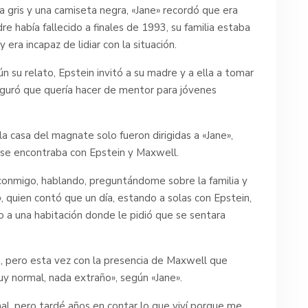
 gris y una camiseta negra, «Jane» recordó que era
re había fallecido a finales de 1993, su familia estaba
era incapaz de lidiar con la situación.
 su relato, Epstein invitó a su madre y a ella a tomar
seguró que quería hacer de mentor para jóvenes
la casa del magnate solo fueron dirigidas a «Jane»,
e se encontraba con Epstein y Maxwell.
conmigo, hablando, preguntándome sobre la familia y
e», quien contó que un día, estando a solas con Epstein,
o a una habitación donde le pidió que se sentara
ó, pero esta vez con la presencia de Maxwell que
y normal, nada extraño», según «Jane».
al, pero tardé años en contar lo que viví porque me