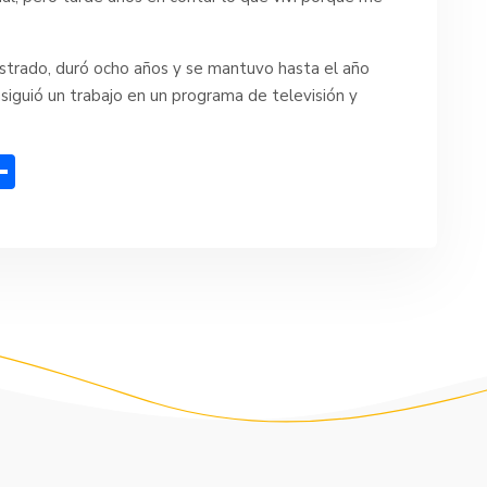
estrado, duró ocho años y se mantuvo hasta el año
siguió un trabajo en un programa de televisión y
C
o
m
p
ar
tir