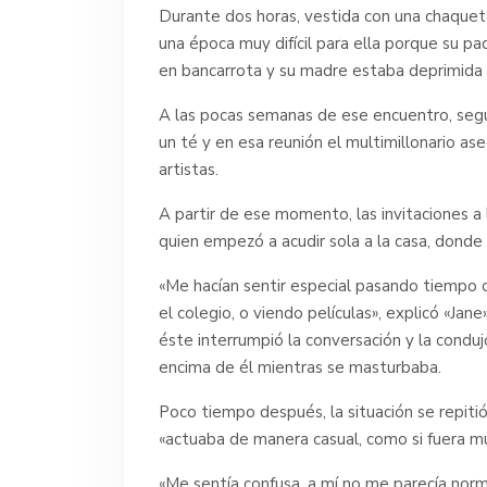
Durante dos horas, vestida con una chaqueta
una época muy difícil para ella porque su pad
en bancarrota y su madre estaba deprimida y 
A las pocas semanas de ese encuentro, según
un té y en esa reunión el multimillonario a
artistas.
A partir de ese momento, las invitaciones a 
quien empezó a acudir sola a la casa, dond
«Me hacían sentir especial pasando tiempo 
el colegio, o viendo películas», explicó «Jan
éste interrumpió la conversación y la conduj
encima de él mientras se masturbaba.
Poco tiempo después, la situación se repiti
«actuaba de manera casual, como si fuera mu
«Me sentía confusa, a mí no me parecía norm