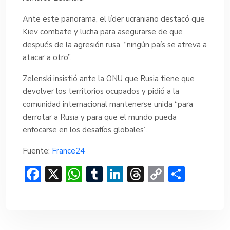
Ante este panorama, el líder ucraniano destacó que
Kiev combate y lucha para asegurarse de que
después de la agresión rusa, “ningún país se atreva a
atacar a otro”.
Zelenski insistió ante la ONU que Rusia tiene que
devolver los territorios ocupados y pidió a la
comunidad internacional mantenerse unida “para
derrotar a Rusia y para que el mundo pueda
enfocarse en los desafíos globales”.
Fuente:
France24
F
X
W
T
Li
T
C
C
ac
h
u
n
hr
o
o
e
at
m
ke
e
p
m
b
s
bl
dI
a
y
p