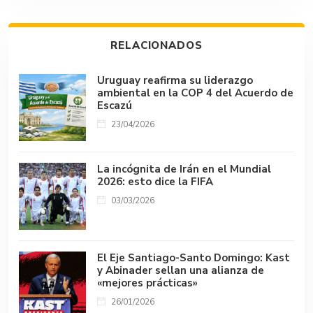
o
A
r
n
d
Li
ar
ok
p
s
n
tir
RELACIONADOS
p
k
Uruguay reafirma su liderazgo
ambiental en la COP 4 del Acuerdo de
Escazú
23/04/2026
La incógnita de Irán en el Mundial
2026: esto dice la FIFA
03/03/2026
El Eje Santiago-Santo Domingo: Kast
y Abinader sellan una alianza de
«mejores prácticas»
26/01/2026