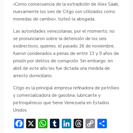
«Como consecuencia de la extradición de Alex Saab,
nuevamente los seis de Citgo son utilizados como
monedas de cambio», tuiteó la abogada.
Las autoridades venezolanas, por el momento, no
se pronunciaron sobre la detención de los seis
exdirectivos, quienes, el pasado 26 de noviembre,
fueron condenados a penas de entre 13 y 9 años de
prisión por delitos de corrupción. Sin embargo, en
abril de este año les fue dictada una medida de
arresto domiciliario.
Citgo es la principal empresa refinadora de petróleo
y comercializadora de gasolina, lubricante y
petroquímicos que tiene Venezuela en Estados
Unidos.
F
X
W
T
Li
T
C
C
ac
h
u
n
hr
o
o