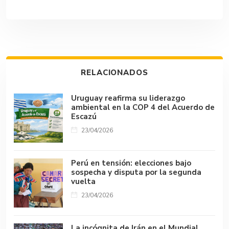
e
at
m
ke
e
p
m
b
s
bl
dI
a
y
p
o
A
r
n
d
Li
ar
ok
p
s
n
tir
RELACIONADOS
p
k
Uruguay reafirma su liderazgo
ambiental en la COP 4 del Acuerdo de
Escazú
23/04/2026
Perú en tensión: elecciones bajo
sospecha y disputa por la segunda
vuelta
23/04/2026
La incógnita de Irán en el Mundial