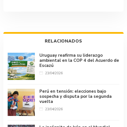
ac
h
u
n
hr
o
o
e
at
m
ke
e
p
m
b
s
bl
dI
a
y
p
o
A
r
n
d
Li
ar
ok
p
s
n
tir
RELACIONADOS
p
k
Uruguay reafirma su liderazgo
ambiental en la COP 4 del Acuerdo de
Escazú
23/04/2026
Perú en tensión: elecciones bajo
sospecha y disputa por la segunda
vuelta
23/04/2026