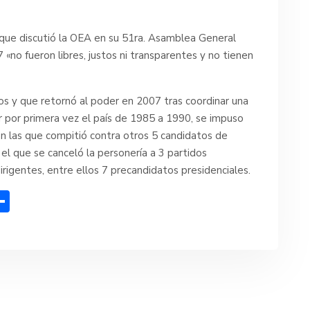
» que discutió la OEA en su 51ra. Asamblea General
 «no fueron libres, justos ni transparentes y no tienen
ños y que retornó al poder en 2007 tras coordinar una
r por primera vez el país de 1985 a 1990, se impuso
en las que compitió contra otros 5 candidatos de
l que se canceló la personería a 3 partidos
rigentes, entre ellos 7 precandidatos presidenciales.
C
o
m
p
ar