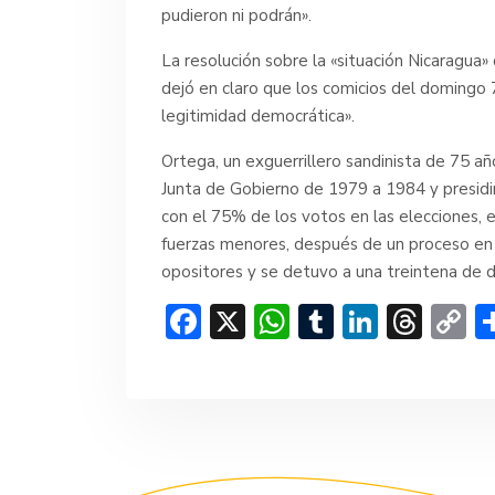
pudieron ni podrán».
La resolución sobre la «situación Nicaragua
dejó en claro que los comicios del domingo 7
legitimidad democrática».
Ortega, un exguerrillero sandinista de 75 a
Junta de Gobierno de 1979 a 1984 y presidi
con el 75% de los votos en las elecciones, 
fuerzas menores, después de un proceso en e
opositores y se detuvo a una treintena de di
F
X
W
T
Li
T
C
ac
h
u
n
hr
o
e
at
m
ke
e
p
b
s
bl
dI
a
y
o
A
r
n
d
Li