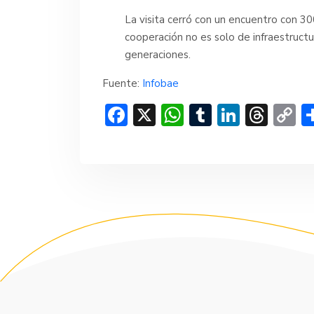
La visita cerró con un encuentro con 
cooperación no es solo de infraestructu
generaciones.
Fuente:
Infobae
F
X
W
T
Li
T
C
ac
h
u
n
hr
o
e
at
m
ke
e
p
b
s
bl
dI
a
y
o
A
r
n
d
Li
ok
p
s
n
p
k