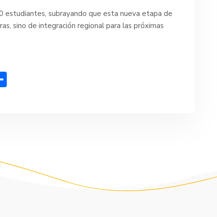
300 estudiantes, subrayando que esta nueva etapa de
ras, sino de integración regional para las próximas
C
o
m
p
ar
tir