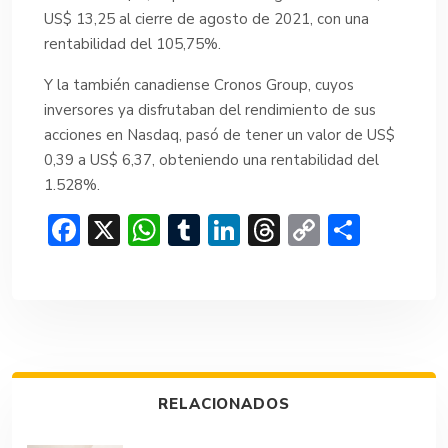
US$ 13,25 al cierre de agosto de 2021, con una
rentabilidad del 105,75%.
Y la también canadiense Cronos Group, cuyos
inversores ya disfrutaban del rendimiento de sus
acciones en Nasdaq, pasó de tener un valor de US$
0,39 a US$ 6,37, obteniendo una rentabilidad del
1.528%.
F
X
W
T
Li
T
C
C
ac
h
u
n
hr
o
o
e
at
m
ke
e
p
m
b
s
bl
dI
a
y
p
o
A
r
n
d
Li
ar
ok
p
s
n
tir
RELACIONADOS
p
k