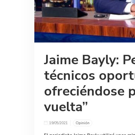
Jaime Bayly: P
técnicos oport
ofreciéndose 
vuelta”
19/05/2021
Opinión