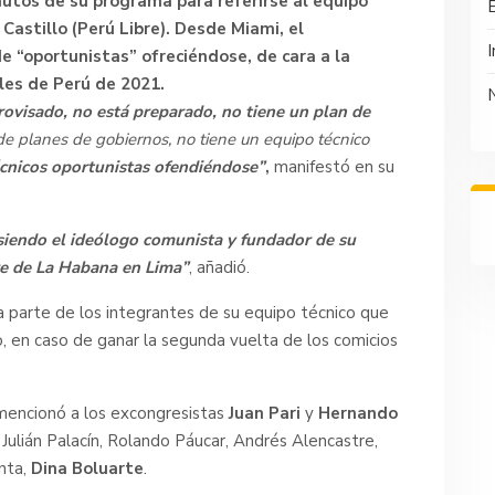
nutos de su programa para referirse al equipo
 Castillo
(Perú Libre). Desde Miami, el
I
 “oportunistas” ofreciéndose, de cara a la
les de Perú de 2021.
rovisado, no está preparado, no tiene un plan de
e planes de gobiernos, no tiene un equipo técnico
écnicos oportunistas ofendiéndose”
,
manifestó en su
 siendo el ideólogo comunista y fundador de su
re de La Habana en Lima”
, añadió.
 parte de los integrantes de su equipo técnico que
o, en caso de ganar la segunda vuelta de los comicios
 mencionó a los excongresistas
Juan Pari
y
Hernando
ulián Palacín, Rolando Páucar, Andrés Alencastre,
nta,
Dina Boluarte
.