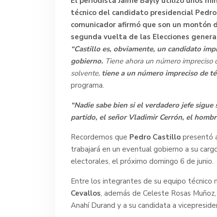
El periodista
Jaime Bayly
utilizó unos mi
técnico del candidato presidencial
Pedro
comunicador afirmó que son un montón de
segunda vuelta de las
Elecciones genera
“Castillo es, obviamente, un candidato imp
gobierno.
Tiene ahora un número impreciso d
solvente,
tiene a un número impreciso de t
programa.
“Nadie sabe bien si el verdadero jefe sigue
partido, el señor Vladimir Cerrón, el homb
Recordemos que
Pedro Castillo
presentó a
trabajará en un eventual gobierno a su carg
electorales, el próximo domingo 6 de junio.
Entre los integrantes de su equipo técnico
Cevallos
, además de Celeste Rosas Muñoz, J
Anahí Durand y a su candidata a vicepreside