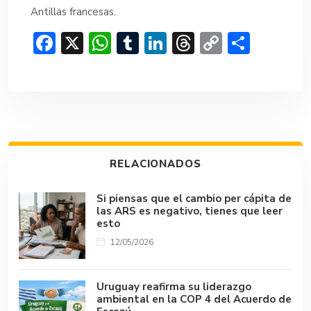
Antillas francesas.
F
X
W
T
Li
T
C
C
ac
h
u
n
hr
o
o
e
at
m
ke
e
p
m
b
s
bl
dI
a
y
p
o
A
r
n
d
Li
ar
ok
p
s
n
tir
RELACIONADOS
p
k
Si piensas que el cambio per cápita de
las ARS es negativo, tienes que leer
esto
12/05/2026
Uruguay reafirma su liderazgo
ambiental en la COP 4 del Acuerdo de