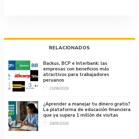
ac
h
u
n
hr
o
o
e
at
m
ke
e
p
m
b
s
bl
dI
a
y
p
o
A
r
n
d
Li
ar
ok
p
s
n
tir
RELACIONADOS
p
k
Backus, BCP e Interbank: las
empresas con beneficios más
atractivos para trabajadores
peruanos
23/06/2026
¿Aprender a manejar tu dinero gratis?
La plataforma de educación financiera
que ya supera 1 millón de visitas
29/05/2026