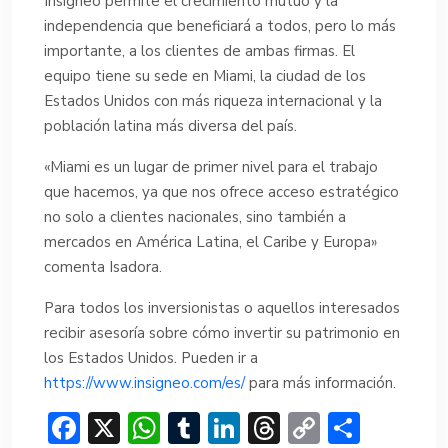
Insigneo permite el crecimiento mutuo y la
independencia que beneficiará a todos, pero lo más
importante, a los clientes de ambas firmas. El
equipo tiene su sede en Miami, la ciudad de los
Estados Unidos con más riqueza internacional y la
población latina más diversa del país.
«Miami es un lugar de primer nivel para el trabajo
que hacemos, ya que nos ofrece acceso estratégico
no solo a clientes nacionales, sino también a
mercados en América Latina, el Caribe y Europa»
comenta Isadora.
Para todos los inversionistas o aquellos interesados
recibir asesoría sobre cómo invertir su patrimonio en
los Estados Unidos. Pueden ir a
https://www.insigneo.com/es/
para más información.
F
X
W
T
Li
T
C
C