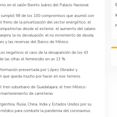
no en el salón Benito Juárez del Palacio Nacional.
I
e cumplió 98 de los 100 compromisos que asumió con
 freno de la privatización del sector energético, el
ompatriotas desde el exterior, el aumento del salario
ranjera, la no devaluación, el no incremento de deuda,
res y las reservas del Banco de México.
os negativos el caso de la desaparición de los 43
 las cifras el feminicidio en un 13 %.
 información presentada por López Obrador y
n que queda mucho por hacer en ese terreno.
l tren suburbano de Guadalajara; el tren México-
el mantenimiento de carreteras
entina, Rusia, China, India y Estados Unidos por su
l médico para combatir la pandemia del coronavirus.