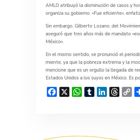
AMLO atribuyó la disminución de casos y hos
organiza su gobierno. «Fue eficiente», enfati
Sin embargo, Gilberto Lozano, del Movimi
aseguró que tres años más de mandato «esqu
México».
En el mismo sentido, se pronunció el period
miente, ya que la pobreza extrema y la m
mencione que es un orgullo la llegada de re
Estados Unidos a los suyos en México. Es poco
F
X
W
T
Li
T
C
ac
h
u
n
hr
o
e
at
m
ke
e
p
b
s
bl
dI
a
y
o
A
r
n
d
Li