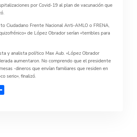
pitalizaciones por Covid-19 al plan de vacunación que
zó.
ento Ciudadano Frente Nacional Anti-AMLO o FRENA,
izofrénico» de López Obrador serían «terribles para
ista y analista político Max Aub. «López Obrador
oderada aumentaron. No comprendo que el presidente
mesas -dineros que envían familiares que residen en
 serio», finalizó.
C
o
m
p
ar