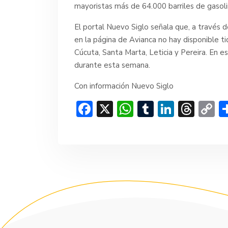
mayoristas más de 64.000 barriles de gasolin
El portal Nuevo Siglo señala que, a través 
en la página de Avianca no hay disponible 
Cúcuta, Santa Marta, Leticia y Pereira. En 
durante esta semana.
Con información Nuevo Siglo
F
X
W
T
Li
T
C
ac
h
u
n
hr
o
e
at
m
ke
e
p
b
s
bl
dI
a
y
o
A
r
n
d
Li
ok
p
s
n
p
k