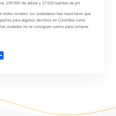
a, 108.500 de diésel y 27.000 barriles de jet.
de redes sociales, los ciudadanos han reportaron que
tiquetes para algunos destinos en Colombia como
estas ciudades no se consiguen vuelos para comprar
C
o
m
p
ar
tir