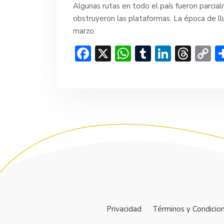
Algunas rutas en todo el país fueron parci
obstruyeron las plataformas. La época de l
marzo.
F
X
W
T
Li
T
C
ac
h
u
n
hr
o
e
at
m
ke
e
p
b
s
bl
dI
a
y
o
A
r
n
d
Li
ok
p
s
n
p
k
Privacidad
Términos y Condicio