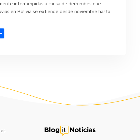
almente interrumpidas a causa de derrumbes que
luvias en Bolivia se extiende desde noviembre hasta
C
o
m
p
ar
tir
nes