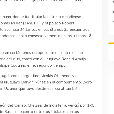
I
smann, donde fue titular la estrella canadiense
homas Müller (34m. PT) y el polaco Robert
lo acumula 34 tantos en sus últimos 33 encuentros
que además anotó consecutivamente en los últimos 18
ido en certámenes europeos sin el crack rosarino
toria del club, contó con el uruguayo Ronald Araújo
Philippe Coutinho en el segundo tiempo.
rtugal, con el argentino Nicolás Otamendi y el
o del uruguayo Darwin Núñez en el complemento, logró
 Ucrania, que tuvo desde el inicio al también
eón del torneo, Chelsea, de Inglaterra, venció por 1-0,
e Rusia, que contó entre los titulares con los