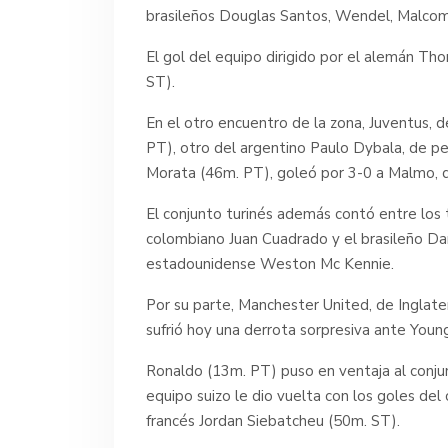
brasileños Douglas Santos, Wendel, Malcom 
El gol del equipo dirigido por el alemán Th
ST).
En el otro encuentro de la zona, Juventus, d
PT), otro del argentino Paulo Dybala, de pe
Morata (46m. PT), goleó por 3-0 a Malmo, d
El conjunto turinés además contó entre los 
colombiano Juan Cuadrado y el brasileño Da
estadounidense Weston Mc Kennie.
Por su parte, Manchester United, de Inglater
sufrió hoy una derrota sorpresiva ante Young 
Ronaldo (13m. PT) puso en ventaja al conjunt
equipo suizo le dio vuelta con los goles d
francés Jordan Siebatcheu (50m. ST).