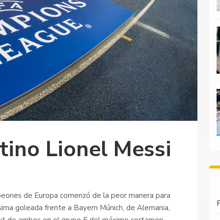
ntino Lionel Messi
mpeones de Europa comenzó de la peor manera para
P
ísima goleada frente a Bayern Múnich, de Alemania,
ebut de ambos en el grupo E del máximo certamen