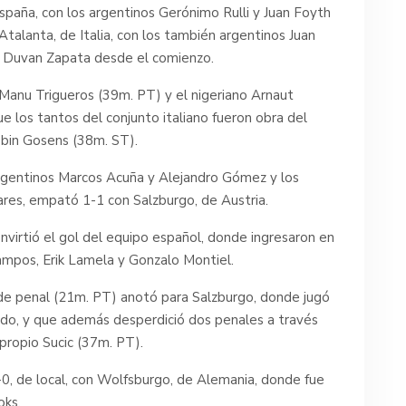
 España, con los argentinos Gerónimo Rulli y Juan Foyth
a Atalanta, de Italia, con los también argentinos Juan
o Duvan Zapata desde el comienzo.
 Manu Trigueros (39m. PT) y el nigeriano Arnaut
 los tantos del conjunto italiano fueron obra del
obin Gosens (38m. ST).
 argentinos Marcos Acuña y Alejandro Gómez y los
ares, empató 1-1 con Salzburgo, de Austria.
onvirtió el gol del equipo español, donde ingresaron en
mpos, Erik Lamela y Gonzalo Montiel.
 de penal (21m. PT) anotó para Salzburgo, donde jugó
ldo, y que además desperdició dos penales a través
ropio Sucic (37m. PT).
 0-0, de local, con Wolfsburgo, de Alemania, donde fue
oks.