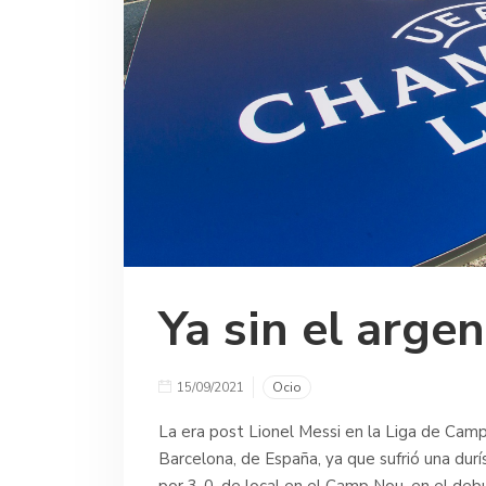
Ya sin el arge
15/09/2021
Ocio
La era post Lionel Messi en la Liga de Ca
Barcelona, de España, ya que sufrió una dur
por 3-0, de local en el Camp Nou, en el d