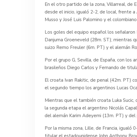
En el otro partido de la zona, Villarreal, de
desde el inicio, igualó 2-2, de local, frente 
Musso y José Luis Palomino y el colombian
Los goles del equipo español los señalaron
Danjuma Groeneveld (28m. ST); mientras que
suizo Remo Freuler (6m. PT) y el alemán R
Por el grupo G, Sevilla, de España, con los
brasileños Diego Carlos y Fernando de titul
El croata Ivan Rakitic, de penal (42m. PT) c
el segundo tiempo los argentinos Lucas Oca
Mientras que el también croata Luka Sucic,
la segunda etapa el argentino Nicolás Capa
del alemán Karim Adeyemi (13m. PT) y del p
Por la misma zona, Lille, de Francia, igualó
titular el estadounidense John Anthony Bro