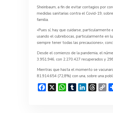
Sheinbaum, a fin de evitar contagios por coro
medidas sanitarias contra el Covid-19, sob
familia.
«Pues sí, hay que cuidarse, particularmente 
usando el cubrebocas, particularmente en lu
siempre tener todas las precauciones», conc
Desde el comienzo de la pandemia, el núme
3.951.946, con 2.270.427 recuperados y 298.
Mientras que hasta el momento se vacunaro
81.914.654 (72,8%) con una, sobre una pobl
F
X
W
T
Li
T
C
ac
h
u
n
hr
o
e
at
m
ke
e
p
b
s
bl
dI
a
y