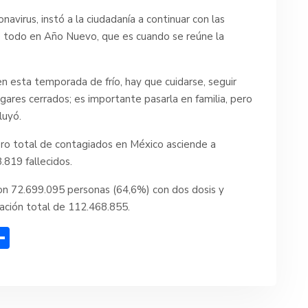
navirus, instó a la ciudadanía a continuar con las
re todo en Año Nuevo, que es cuando se reúne la
en esta temporada de frío, hay que cuidarse, seguir
gares cerrados; es importante pasarla en familia, pero
luyó.
ro total de contagiados en México asciende a
819 fallecidos.
n 72.699.095 personas (64,6%) con dos dosis y
ación total de 112.468.855.
C
o
m
p