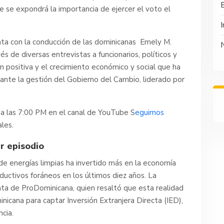
e se expondrá la importancia de ejercer el voto el
I
nta con la conducción de las dominicanas Emely M.
s de diversas entrevistas a funcionarios, políticos y
n positiva y el crecimiento económico y social que ha
nte la gestión del Gobierno del Cambio, liderado por
 a las 7:00 PM en el canal de YouTube S
eguimos
les.
r episodio
l de energías limpias ha invertido más en la economía
ductivos foráneos en los últimos diez años. La
denta de ProDominicana, quien resaltó que esta realidad
nicana para captar Inversión Extranjera Directa (IED),
cia.