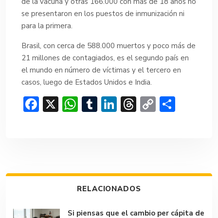
de la vacuna y otras 166.000 con más de 18 años no
se presentaron en los puestos de inmunización ni
para la primera.
Brasil, con cerca de 588.000 muertos y poco más de
21 millones de contagiados, es el segundo país en
el mundo en número de víctimas y el tercero en
casos, luego de Estados Unidos e India.
F
X
W
T
Li
T
C
C
ac
h
u
n
hr
o
o
e
at
m
ke
e
p
m
b
s
bl
dI
a
y
p
o
A
r
n
d
Li
ar
ok
p
s
n
tir
RELACIONADOS
p
k
Si piensas que el cambio per cápita de