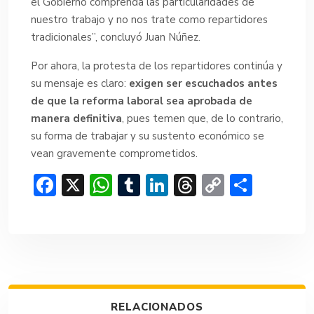
el Gobierno comprenda las particularidades de
nuestro trabajo y no nos trate como repartidores
tradicionales”, concluyó Juan Núñez.
Por ahora, la protesta de los repartidores continúa y
su mensaje es claro:
exigen ser escuchados antes
de que la reforma laboral sea aprobada de
manera definitiva
, pues temen que, de lo contrario,
su forma de trabajar y su sustento económico se
vean gravemente comprometidos.
F
X
W
T
Li
T
C
C
ac
h
u
n
hr
o
o
e
at
m
ke
e
p
m
b
s
bl
dI
a
y
p
o
A
r
n
d
Li
ar
ok
p
s
n
tir
RELACIONADOS