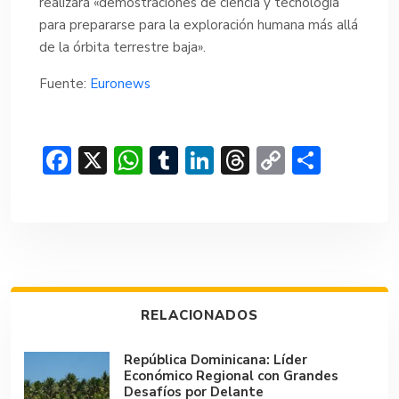
realizará «demostraciones de ciencia y tecnología
para prepararse para la exploración humana más allá
de la órbita terrestre baja».
Fuente:
Euronews
F
X
W
T
Li
T
C
C
ac
h
u
n
hr
o
o
e
at
m
ke
e
p
m
b
s
bl
dI
a
y
p
o
A
r
n
d
Li
ar
ok
p
s
n
tir
RELACIONADOS
p
k
República Dominicana: Líder
Económico Regional con Grandes
Desafíos por Delante