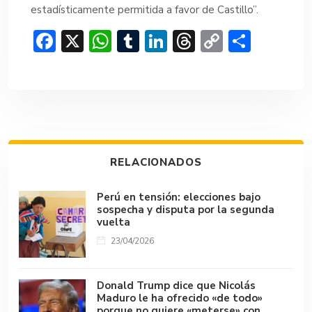
estadísticamente permitida a favor de Castillo”.
F
X
W
T
Li
T
C
C
ac
h
u
n
hr
o
o
e
at
m
ke
e
p
m
b
s
bl
dI
a
y
p
o
A
r
n
d
Li
ar
ok
p
s
n
tir
RELACIONADOS
p
k
Perú en tensión: elecciones bajo
sospecha y disputa por la segunda
vuelta
23/04/2026
Donald Trump dice que Nicolás
Maduro le ha ofrecido «de todo»
porque no quiere «meterse» con