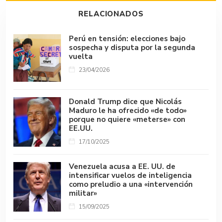
ok
p
s
n
tir
RELACIONADOS
p
k
Perú en tensión: elecciones bajo
sospecha y disputa por la segunda
vuelta
23/04/2026
Donald Trump dice que Nicolás
Maduro le ha ofrecido «de todo»
porque no quiere «meterse» con
EE.UU.
17/10/2025
Venezuela acusa a EE. UU. de
intensificar vuelos de inteligencia
como preludio a una «intervención
militar»
15/09/2025