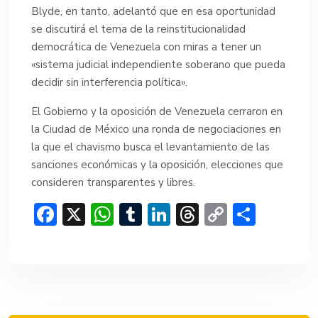
Blyde, en tanto, adelantó que en esa oportunidad
se discutirá el tema de la reinstitucionalidad
democrática de Venezuela con miras a tener un
«sistema judicial independiente soberano que pueda
decidir sin interferencia política».
El Gobierno y la oposición de Venezuela cerraron en
la Ciudad de México una ronda de negociaciones en
la que el chavismo busca el levantamiento de las
sanciones económicas y la oposición, elecciones que
consideren transparentes y libres.
F
X
W
T
Li
T
C
C
ac
h
u
n
hr
o
o
e
at
m
ke
e
p
m
b
s
bl
dI
a
y
p
o
A
r
n
d
Li
ar