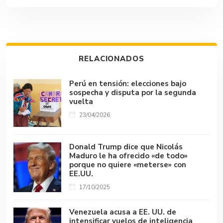
e
at
m
ke
e
p
m
b
s
bl
dI
a
y
p
o
A
r
n
d
Li
ar
ok
p
s
n
tir
RELACIONADOS
p
k
Perú en tensión: elecciones bajo
sospecha y disputa por la segunda
vuelta
23/04/2026
Donald Trump dice que Nicolás
Maduro le ha ofrecido «de todo»
porque no quiere «meterse» con
EE.UU.
17/10/2025
Venezuela acusa a EE. UU. de
intensificar vuelos de inteligencia