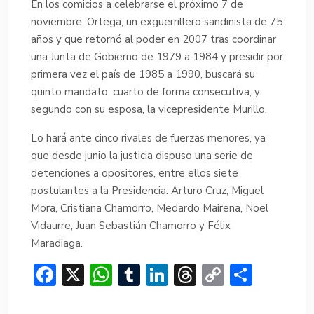
En los comicios a celebrarse el próximo 7 de
noviembre, Ortega, un exguerrillero sandinista de 75
años y que retornó al poder en 2007 tras coordinar
una Junta de Gobierno de 1979 a 1984 y presidir por
primera vez el país de 1985 a 1990, buscará su
quinto mandato, cuarto de forma consecutiva, y
segundo con su esposa, la vicepresidente Murillo.
Lo hará ante cinco rivales de fuerzas menores, ya
que desde junio la justicia dispuso una serie de
detenciones a opositores, entre ellos siete
postulantes a la Presidencia: Arturo Cruz, Miguel
Mora, Cristiana Chamorro, Medardo Mairena, Noel
Vidaurre, Juan Sebastián Chamorro y Félix
Maradiaga.
F
X
W
T
Li
T
C
C
ac
h
u
n
hr
o
o