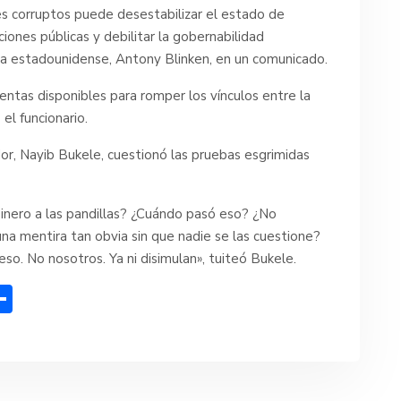
es corruptos puede desestabilizar el estado de
ciones públicas y debilitar la gobernabilidad
cia estadounidense, Antony Blinken, en un comunicado.
entas disponibles para romper los vínculos entre la
 el funcionario.
or, Nayib Bukele, cuestionó las pruebas esgrimidas
¿Dinero a las pandillas? ¿Cuándo pasó eso? ¿No
na mentira tan obvia sin que nadie se las cuestione?
so. No nosotros. Ya ni disimulan», tuiteó Bukele.
C
o
m
p