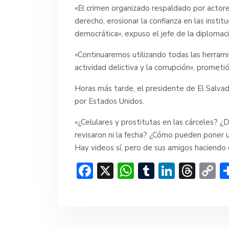
«El crimen organizado respaldado por actor
derecho, erosionar la confianza en las institu
democrática», expuso el jefe de la diploma
«Continuaremos utilizando todas las herrami
actividad delictiva y la corrupción», prometió
Horas más tarde, el presidente de El Salvad
por Estados Unidos.
«¿Celulares y prostitutas en las cárceles? 
revisaron ni la fecha? ¿Cómo pueden poner u
Hay videos sí, pero de sus amigos haciendo e
F
X
W
T
Li
T
C
ac
h
u
n
hr
o
e
at
m
ke
e
p
b
s
bl
dI
a
y