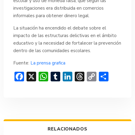
escolar y uso de moneda falsa, que según las
investigaciones era distribuida en comercios
informales para obtener dinero legal.
La situación ha encendido el debate sobre el
impacto de las estructuras delictivas en el ámbito
educativo y la necesidad de fortalecer la prevención
dentro de las comunidades escolares.
Fuente:
La prensa grafica
F
X
W
T
Li
T
C
C
ac
h
u
n
hr
o
o
e
at
m
ke
e
p
m
b
s
bl
dI
a
y
p
o
A
r
n
d
Li
ar
ok
p
s
n
tir
RELACIONADOS
p
k